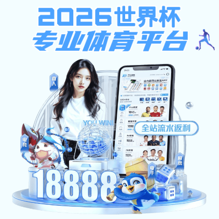
注册入口
立博官网
APP与网页版入口｜
畅享全球体育赛事与数据服务
欢迎访问
立博官网
，提供全面覆盖足球、篮
球、电竞等项目的赛事资讯与数据内容， 支持
APP下载
与
网页使用
，每日同步更新千场比
赛，聚焦热门体育内容， 助您轻松获取赛事动
态，掌握比赛节奏。
手机App
网页版