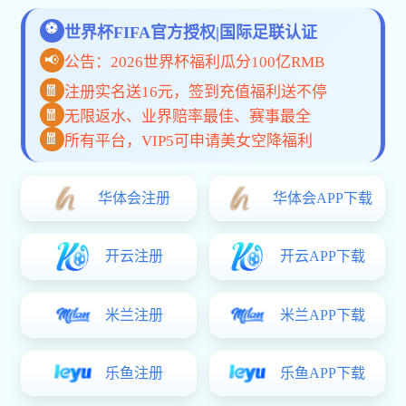
太刺激了泰森助攻莫布里扣篮绝杀
马克西超远三分遗憾未中
2026-06-06 02:44
70 次阅读
首页
/
体育焦点
在一场激动人心的篮球比赛中，泰森的精彩助攻帮助
莫布里完成了扣篮绝杀，而马克西则在最后关键时刻