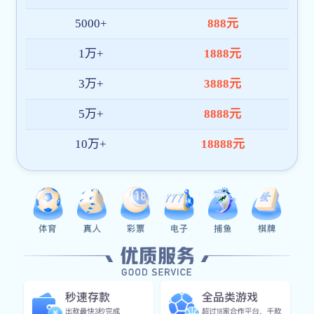
进入最后阶段时，比分依然胶着，让人无法预测最终
赢家。此时，每一回合都显得至关重要。特别是在最
后两分钟内，两队之间展开了激烈争夺，各自利用战
术调整试图掌控局面。而当比分逼近平局或领先的时
候，无疑是对球员心理素质的一次大考验。
最终，在这样的高压环境下，泰森和莫布里的出色表
现无疑是整场比赛的一大亮点。他们不仅仅是在技术
上的较量，更是心理素质与团队配合的体现，为这场
激烈竞争增添了更多戏剧性。
2、泰森与莫布里的默契配合
泰森作为球队的重要组织者，他对于场上局势有着敏
锐的洞察力。在比赛中，他多次通过精准传球创造出
得分机会。其中最为经典的一次便是他助攻莫布里完