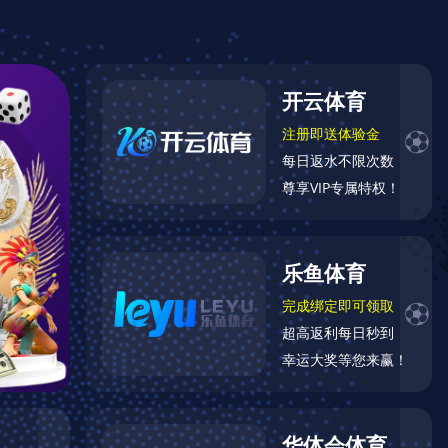
注册入口
赛事与数据服务
持
APP下载
与
网页使用
，每日同步更新
握比赛节奏。