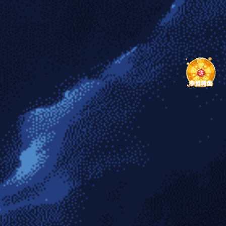
置的重要性，因为它直接关系到整个团队的
注与追逐。
多受到青睐，因为他们相对来说价格合理，
愿意为其投资以期获得回报。
围下，多多人气飙升也就不足为奇。这不仅
疑将极大提升其阵容深度和整体实力。而对
局面。