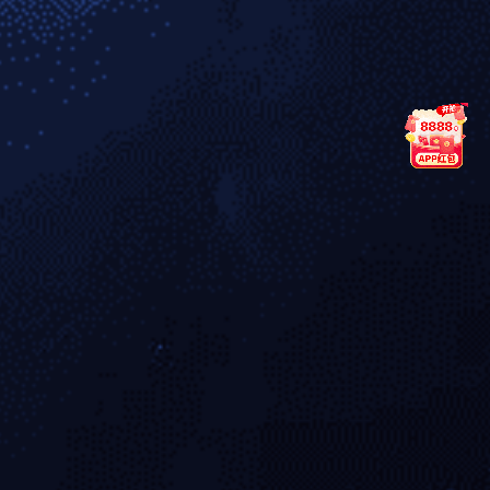
并给出更具吸引力的条件，则可能导致原本
进一步活跃整个市场。
影响。从长远来看，这样竞技格局变化也将
价值认可。从多个角度分析，可以看出这笔交
态势。
现，让足球世界持续精彩纷呈，为广大球迷