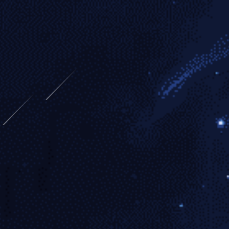
们接下来的表现与排名。
3、转会市场动态
当前转会市场上，对于边后卫位置的人才
defensive stability（防守
此外，由于经济因素以及财务公平法案等
同时又具备较大的成长空间。因此，高达1
与此同时，目前意甲联赛内部竞争愈演愈
仅是因为他的个人能力，更是因为市场环境
4、未来的发展趋势
随着转会谈判不断进行，各方对于未来局
于这些新加入球员来说，他们将在更高水