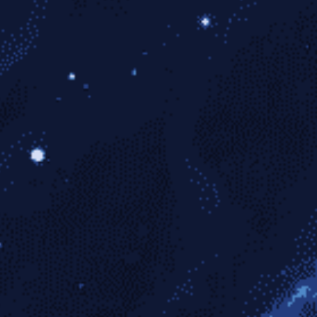
需求量非常大。在欧洲各大联赛中，不少球队都开始重视这一位
稳定性）。因此，当像多多这样的优秀边后卫被发现时，自然会引发众人的关
政策约束，各队在引援时更加谨慎。这使得一些潜力股球员如多
500万欧元的报价显示出各家俱乐部对他的重视程度，以及他们
烈，每支球队都希望通过有效引援来巩固自己的地位。在这种氛
促成了一波新的“抢人潮”。
势的发展充满期待。如果最终罗马或那不勒斯成功签下多多，无
平的平台上锻炼自己，有机会向更顶级联赛迈进，这是一个双赢