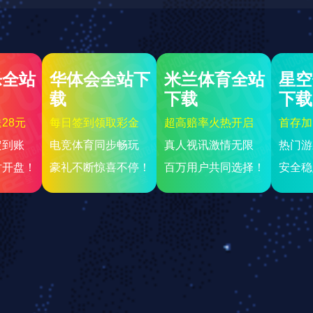
心理素质也值得称道。他在面对强队时毫不畏惧，能够保持冷静
大俱乐部对他的关注也逐渐增加，纷纷希望能够引入这样一位优
意甲最有潜力的新星之一。他不仅赢得了球迷和专家们的一致赞
择，罗马与那不勒斯等球队自然不会放过这个机会。
求
力，以应对接下来的密集赛程。尽管队内已有几名经验丰富的后
样的年轻边后卫，将有助于提升整体防守水平，同时也为未来发
题。尽管他们在攻击端有着极强火力，但若想要挑战更高目标，
补现有阵容中的不足之处。由此看来，多多无疑符合他们对新援
增强自己的竞争力，因此这一争夺战注定不会轻松。不论最终哪