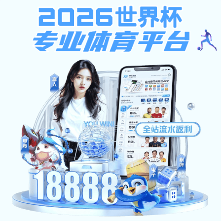
注册入口
用户使用协议
一、协议的接受
在您访问或使用本平台（以下简称“本平台”或“本服务”）之前，
请您仔细阅读并充分理解本《用户使用协议》（以下简称“本协
议”）。一旦您注册、登录、访问或使用本平台，即视为您已阅
读、理解并同意受本协议全部条款的约束。
二、账户注册与使用
1. 用户在注册时应提供真实、合法、有效的信息，并保证资料的
真实性和时效性。