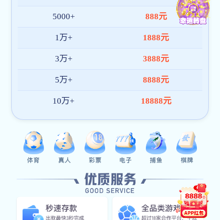
本平台所提供的数据及内容仅为参考之用，所有信息按“现状”提
供。因使用服务导致的直接或间接损失，平台不承担任何责任。
八、协议修改
本平台保留随时修改本协议条款的权利。修改内容将在平台公示
并即时生效，用户继续使用服务即代表接受修改内容。
九、法律适用与争议解决
本协议适用中华人民共和国法律。如有争议，双方应协商解决，
协商不成的，应提交至平台所在地人民法院处理。
十、联系方式
如您对本协议内容有疑问或建议，可通过邮箱与我们联系：
Email：support@nancyfrederick.com