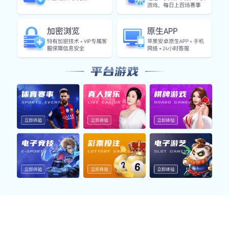
数据分布矩阵
立博英国(ladbrokes)集团官方网站采用模块化方式展现多维
数据分布情况，增强数据可读性与用户行为分析效率。
活跃用户
平均停留
67,200
3m 41s
人均交互
异常请求率
5.3次
0.9%