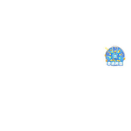
展望未来，字母哥明确表示不能仅仅停留在失利后的
懊恼中，而是需要总结经验教训，为接下来的比赛做
好准备。他希望通过分析失败原因，让每位球员都明
白自身需改进之处，从而形成良好的学习氛围。
此外，他提到，要重视每一场比赛，无论是主场还是
客场，都应该保持相同的专注度。特别是在面对强敌
或逆境时，更需要保持冷静，相信团队能力。同时，
也建议教练组能够根据不同情况调整战术，以适应瞬
息万变的赛场环境。
最后，字母哥鼓励大家齐心协力，不断磨合，提高整
体竞技水平。他坚信，只要全体成员共同努力，就一
定能克服当前困难，实现最终目标。这个过程可能艰
辛，但成功绝非偶然，而是无数次努力之后必然结