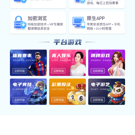
势下，没有能够有效落实教练安排的战术，使得球队
错失良机。
具体来说，在进攻端，由于缺乏配合和默契，多次出
现投篮选择不当和传球失误。这不仅让对方抓住机会
反击，同时也让自己陷入被动局面。字母哥表示，如
果不能将战术理念落实到每个球员身上，那么再好的
计划也会成为空谈。
因此，他呼吁所有队员要加强对战术意图的理解与沟
通，通过更加细致的训练提升默契度，以确保未来能
够更好地应对各种复杂情况。这对于整个赛季来说，
无疑是至关重要的一环。
3、个人表现的重要性